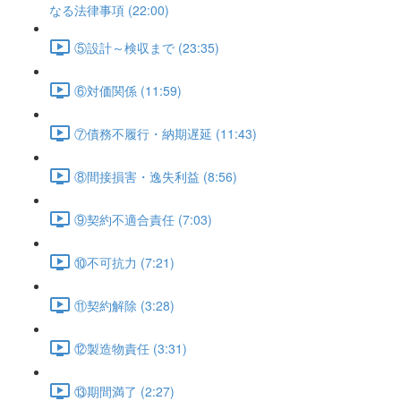
なる法律事項 (22:00)
⑤設計～検収まで (23:35)
⑥対価関係 (11:59)
⑦債務不履行・納期遅延 (11:43)
⑧間接損害・逸失利益 (8:56)
⑨契約不適合責任 (7:03)
⑩不可抗力 (7:21)
⑪契約解除 (3:28)
⑫製造物責任 (3:31)
⑬期間満了 (2:27)